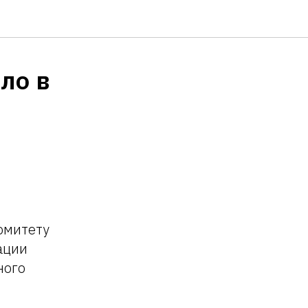
ло в
комитету
ации
ного