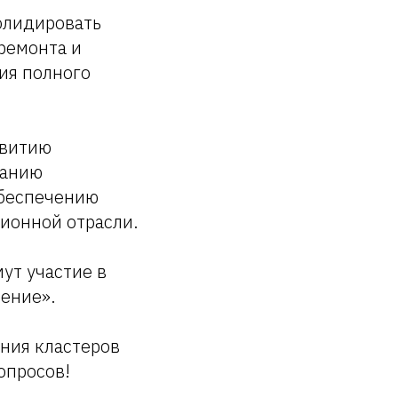
олидировать
ремонта и
ия полного
звитию
ванию
обеспечению
ионной отрасли.
ут участие в
оение».
ния кластеров
опросов!