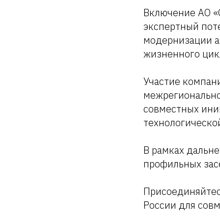
Включение АО «
экспертный поте
модернизации а
жизненного цик
Участие компани
межрегионально
совместных ини
технологическо
В рамках дальн
профильных зас
Присоединяйтес
России для сов