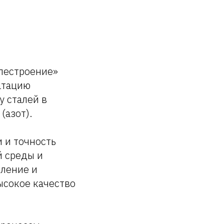
лестроение»
атацию
 сталей в
(азот).
 и точность
й среды и
сление и
ысокое качество