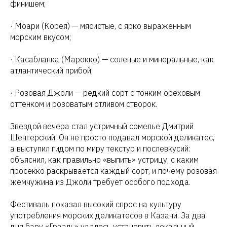
финишем;
· Моари (Корея) — мясистые, с ярко выраженным
морским вкусом;
· Касабланка (Марокко) — соленые и минеральные, как
атлантический прибой;
· Розовая Джоли — редкий сорт с тонким ореховым
оттенком и розоватым отливом створок.
Звездой вечера стал устричный сомелье Дмитрий
Шенгерский. Он не просто подавал морской деликатес,
а выступил гидом по миру текстур и послевкусий:
объяснил, как правильно «выпить» устрицу, с каким
просекко раскрывается каждый сорт, и почему розовая
жемчужина из Джоли требует особого подхода.
Фестиваль показал высокий спрос на культуру
употребления морских деликатесов в Казани. За два
дня бару «Грааль» удалось установить локальный