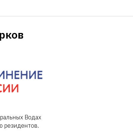
рков
еральных Водах
ю резидентов.