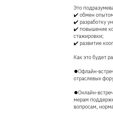
Это подразумев
✔️ обмен опыто
✔️ разработку у
✔️ повышение к
стажировки;
✔️ развитие коо
Как это будет р
⏺Офлайн-встречи
отраслевых фор
⏺Онлайн-встреч
мерам поддержк
вопросам, норма