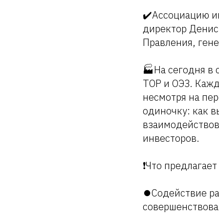
✔️Ассоциацию и
директор Денис
Правления, ген
🏭На сегодня в 
ТОР и ОЭЗ. Кажд
несмотря на пер
одиночку: как в
взаимодействов
инвесторов.
❗️Что предлагае
⏺Содействие ра
совершенствова