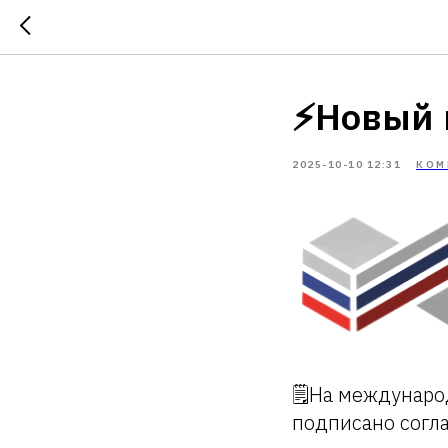
⚡️Новый
2025-10-10 12:31
КОМ
🗒На междунаро
подписано согл