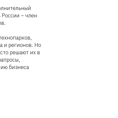
олнительный
 России – член
ов.
технопарков,
а и регионов. Но
сто решают их в
запросы,
нию бизнеса