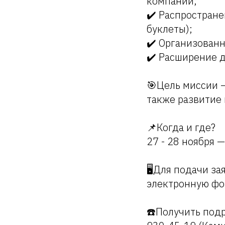
компании;
✔️ Распростран
буклеты);
✔️ Организован
✔️ Расширение д
🎯Цель миссии 
также развитие
📌Когда и где?
27 - 28 ноября —
🖥Для подачи за
электронную фор
☎️Получить подр