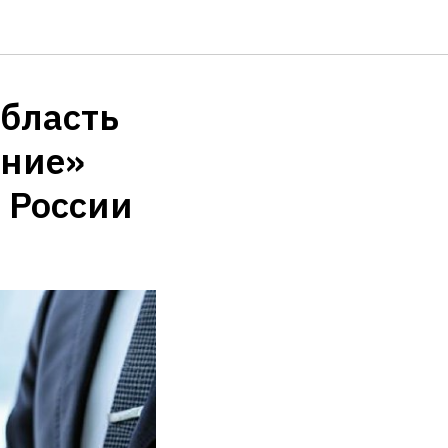
бласть
ение»
 России