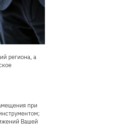
й региона, а
ское
замещения при
инструментом;
тижений Вашей