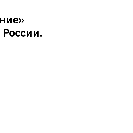
ение»
 России.