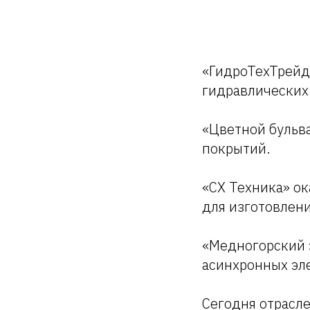
«ГидроТехТрейд
гидравлических
«Цветной бульв
покрытий.
«СХ Техника» ок
для изготовлени
«Медногорский 
асинхронных эле
Сегодня отрасл