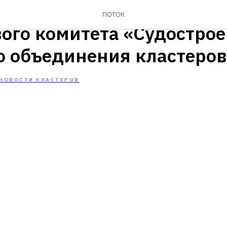
вляем новых участников
ПОТОК
вого комитета «Судостро
о объединения кластеров
НОВОСТИ КЛАСТЕРОВ