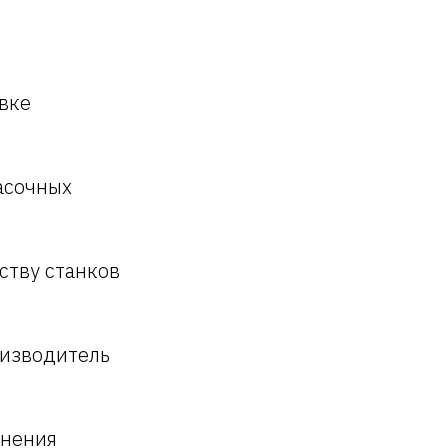
вке
асочных
ству станков
оизводитель
инения