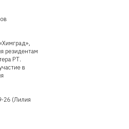
сов
 «Химград»,
ия резидентам
ера РТ.
участие в
ия
9-26 (Лилия