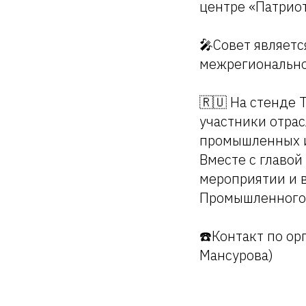
центре «Патриот
🎤Совет являет
межрегионально
🇷🇺 На стенде 
участники отра
промышленных и
Вместе с главой
мероприятии и 
Промышленного 
☎️Контакт по ор
Мансурова)