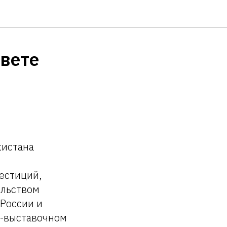
овете
кистана
естиций,
ельством
 России и
о-выставочном