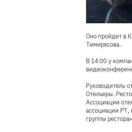
Оно пройдет в 
Тимирясова.
В 14:00 у комп
видеоконферен
Руководитель о
Отельеры. Рест
Ассоциации отел
ассоциации РТ, 
группы ресторан