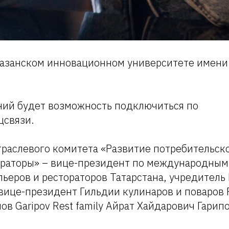
Казанском инновационном университете имени 
аний будет возможность подключиться по
цсвязи.
траслевого комитета «Развитие потребительско
ораторы» – вице-президент по международны
ьеров и рестораторов Татарстана, учредитель
вице-президент Гильдии кулинаров и поваров 
ов Garipov Rest family Айрат Хайдарович Гарипо