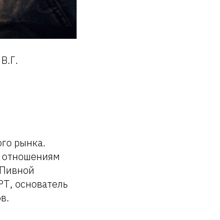
В.Г.
го рынка.
м отношениям
 Пивной
РТ, основатель
в.