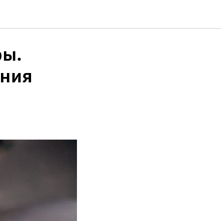
е
ры.
ения