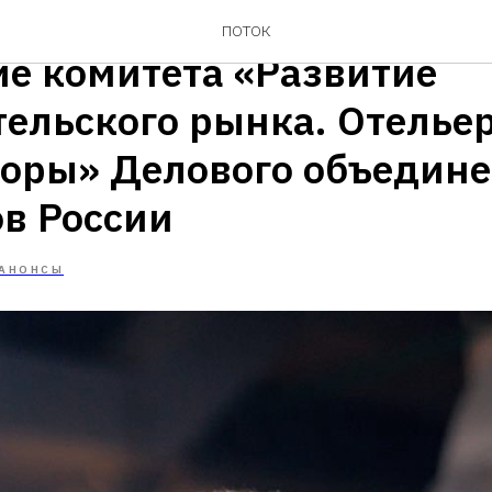
а приглашаем на выездно
ПОТОК
ие комитета «Развитие
тельского рынка. Отелье
торы» Делового объедин
ов России
АНОНСЫ