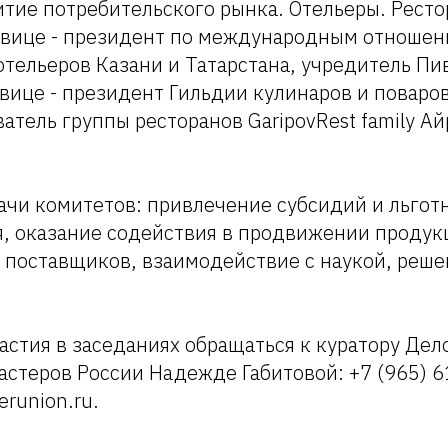
итие потребительского рынка. Отельеры. Рест
 вице - президент по международным отноше
отельеров Казани и Татарстана, учредитель Пи
вице - президент Гильдии кулинаров и поваро
ватель группы ресторанов GaripovRest family А
ачи комитетов: привлечение субсидий и льгот
, оказание содействия в продвижении проду
р поставщиков, взаимодействие с наукой, реш
астия в заседаниях обращаться к куратору Дел
стеров России Надежде Габитовой: +7 (965) 6
erunion.ru.