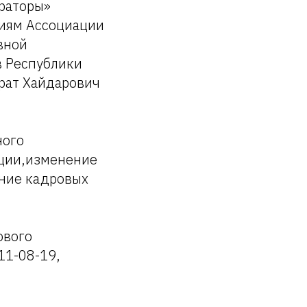
ораторы»
ниям Ассоциации
вной
в Республики
йрат Хайдарович
ного
кции,изменение
ение кадровых
ового
11-08-19,