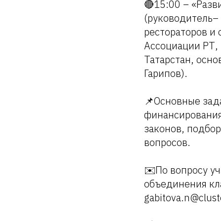
🔴15:00 – «Разв
(руководитель–
рестораторов и 
Ассоциации РТ, 
Татарстан, осно
Гарипов).
📌Основные зад
финансирования
законов, подбо
вопросов.
✉️По вопросу уч
объединения кла
gabitova.n@clust