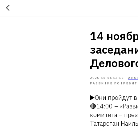
14 нояб
заседан
Деловог
2025-11-14 12:12
АНО
РАЗВИТИЕ ПОТРЕБИТ
▶️Они пройдут 
🔴14:00 – «Разв
комитета – пре
Татарстан Наил