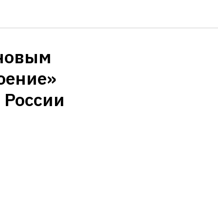
 новым
оение»
 России