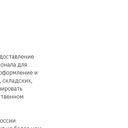
едоставление
сонала для
 оформление и
 складских,
зировать
ственном
России