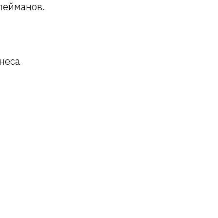
лейманов.
неса