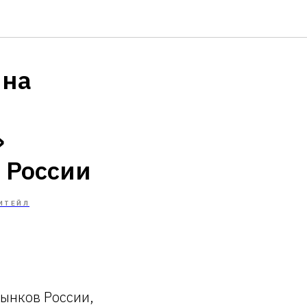
 на
»
 России
ИТЕЙЛ
рынков России,