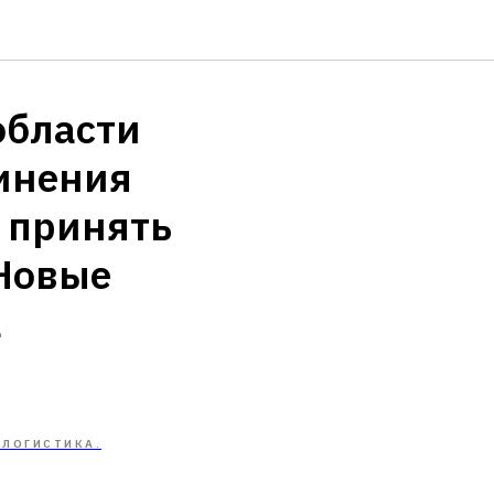
области
инения
с принять
«Новые
а
 ЛОГИСТИКА.