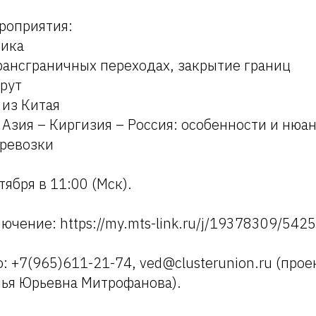
роприятия:
тика
рансграничных переходах, закрытие границ
рут
 из Китая
 Азия – Киргизия – Россия: особенности и нюа
еревозки
тября в 11:00 (Мск).
ючение: https://my.mts-link.ru/j/19378309/54
: +7(965)611-21-74, ved@clusterunion.ru (про
ья Юрьевна Митрофанова).