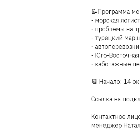
📝Программа ме
- морская логис
- проблемы на т
- турецкий марш
- автоперевозки
- Юго-Восточная
- каботажные п
📆 Начало: 14 ок
Ссылка на подкл
Контактное лицо
менеджер Натал