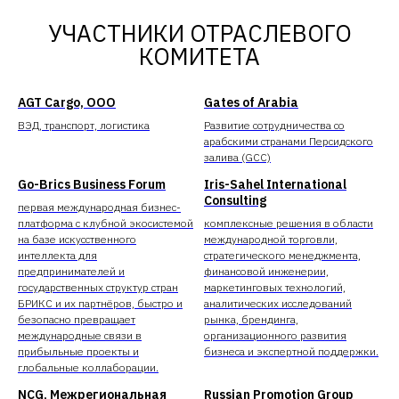
УЧАСТНИКИ ОТРАСЛЕВОГО
КОМИТЕТА
AGT Cargo, ООО
Gates of Arabia
ВЭД, транспорт, логистика
Развитие сотрудничества со
арабскими странами Персидского
залива (GCC)
Go-Brics Business Forum
Iris-Sahel International
Consulting
первая международная бизнес-
платформа с клубной экосистемой
комплексные решения в области
на базе искусственного
международной торговли,
интеллекта для
стратегического менеджмента,
предпринимателей и
финансовой инженерии,
государственных структур стран
маркетинговых технологий,
БРИКС и их партнёров, быстро и
аналитических исследований
безопасно превращает
рынка, брендинга,
международные связи в
организационного развития
прибыльные проекты и
бизнеса и экспертной поддержки.
глобальные коллаборации.
NCG, Межрегиональная
Russian Promotion Group