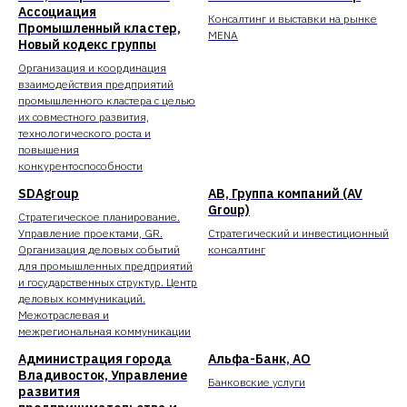
Ассоциация
Консалтинг и выставки на рынке
Промышленный кластер,
MENA
Новый кодекс группы
Организация и координация
взаимодействия предприятий
промышленного кластера с целью
их совместного развития,
технологического роста и
повышения
конкурентоспособности
SDAgroup
АВ, Группа компаний (AV
Group)
Стратегическое планирование.
Управление проектами, GR.
Cтратегический и инвестиционный
Организация деловых событий
консалтинг
для промышленных предприятий
и государственных структур. Центр
деловых коммуникаций.
Межотраслевая и
межрегиональная коммуникации
Администрация города
Альфа-Банк, АО
Владивосток, Управление
Банковские услуги
развития