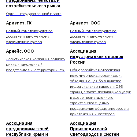
предпринимательства и
потребительского рынка
Органы государственной власти
Аривист, ГК
Аривист, ООО
Полный комплекс услуг по
Полный комплекс услуг по
доставке и таможенному
доставке и таможенному
оформлению грузов
оформлению грузов
Арнейс, ООО
Ассоциация
индустриальных парков
Логистическая компания полного
России
цикла и таможенный
представитель на территории РФ.
Общероссийская отраслевая
некоммерческая организация,
объединяющая большинство
индустриальных парков и ОЭЗ
страны, а также поставщиков услуг
в сфере промышленного
строительства с целью
продвижения общих интересов и
привлечения инвесторов
Ассоциация
Ассоциация
предпринимателей
Производителей
Республики Крым и
Светодиодов и Систем