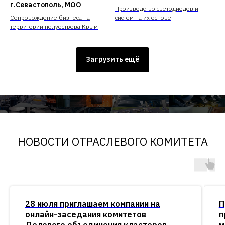
г.Севастополь, МОО
Производство светодиодов и
Сопровождение бизнеса на
систем на их основе
территории полуострова Крым
Загрузить ещё
НОВОСТИ ОТРАСЛЕВОГО КОМИТЕТА
28 июля приглашаем компании на
П
онлайн-заседания комитетов
п
Делового объединения кластеров
м