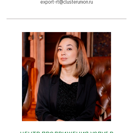
export-rt@clusterunion.ru