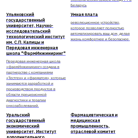
Беларусь
Ульяновский
Умная плата
государственный
революционное устройство,
университет, Научно-
которое позволяет полностью
исследовательский
автоматизировать ваш дом, делая
технологический институт
жизнь комфортнее и безопаснее.
им. С.П. Капицы и
Передовая инженерная
школа "ФармИнжиниринг"
Передовая инженерная школа
«ФармИнжиниринг» создана в
партнерстве с компаниями
«Тестген» и «Фарматом», которые
занимаются разработкой и
производством продуктов в
области прецизионной
диагностики и терапии
онкозаболеваний.
Уральский
Фармацевтическая и
государственный
медицинская
экономический
промышленность,
университет, Институт
отраслевой комитет
дополнительного