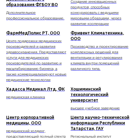
Создание инновационных
образования ФГБОУ ВО
продуктов, способных
Дополнительное
конкурировать с ведущими
профессиональное образование.
мировыми образцами, через
развитие кооперации
ФармМедПолис РТ, ООО
Фривент Климатехника,
ООО
Центр поддержки медицинских
производителей и развития
Производство и проектирование
здравоохранения. Предоставляют
комплексных решений для
услуги для медицинских
вентиляции и регулирования
производителей по развитию и
климата внутри помещений
масштабированию бизнеса, а
различного типа.
также коммерциализируют новые
медицинские технологии
Хадасса Медикал Лтд, ФК
Хошиминский
технологический
медицинская клиника
университет
высшее учебное заведение
Центр корпоративной
Центр научно-технической
медицины, ООО
информации Республики
Татарстан, ГАУ
медицинский холдинг,
предоставляющий полный спектр
Региональный институт