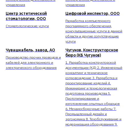
управления
управления
Центр эстетической
Цифровой инспектор, ООО
стоматологии, ООО
Разработка компьютерного
Стоматологические услуги
программного обеспечения,
консультационные услуги в данной
области и другие сопутствующие
услуги
Чувашкабель, завод, АО
Чугунов, Конструкторское
бюро (КБ Чугунов)
Производство прочих проводов и
кабелей для электронного и
1. Разработка конструкторской
электрического оборудования
документации (КД) 2. Инженерный
консалтинг и техническое
сопровождение 3. Разработка и
проектирование изделий 4.
Инжиниринг и технологическая
подготовка производства 5.
Прототипирование и
изготовление опытных образцов
6. Механосборочные работы 7.
Промышленный дизайн и
эргономика 8. Техобслуживание и
модернизация оборудования 9.