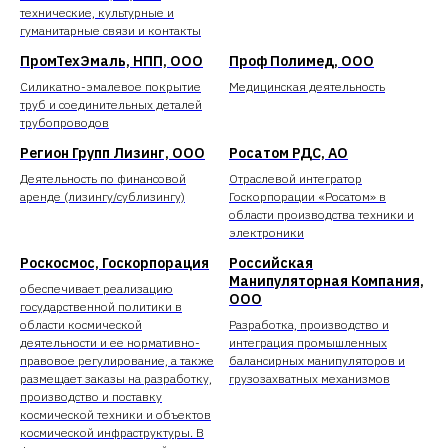
технические, культурные и
гуманитарные связи и контакты
ПромТехЭмаль, НПП, ООО
Проф Полимед, ООО
Силикатно-эмалевое покрытие
Медицинская деятельность
труб и соединительных деталей
трубопроводов
Регион Групп Лизинг, ООО
Росатом РДС, АО
Деятельность по финансовой
Отраслевой интегратор
аренде (лизингу/сублизингу)
Госкорпорации «Росатом» в
области производства техники и
электроники
Роскосмос, Госкорпорация
Российская
Манипуляторная Компания,
обеспечивает реализацию
ООО
государственной политики в
области космической
Разработка, производство и
деятельности и ее нормативно-
интеграция промышленных
правовое регулирование, а также
балансирных манипуляторов и
размещает заказы на разработку,
грузозахватных механизмов
производство и поставку
космической техники и объектов
космической инфраструктуры. В