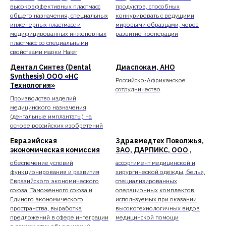
высокоэффективных пластмасс
продуктов, способных
общего назначения, специальных
конкурировать с ведущими
инженерных пластмасс и
мировыми образцами, через
модифицированных инженерных
развитие кооперации
пластмасс со специальными
свойствами марки Haier
Дентал Синтез (Dental
Диаспокам, АНО
Synthesis) ООО «НС
Российско-Африканское
Технология»
сотрудничество
Производство изделий
медицинского назначения
(дентальные имплантаты) на
основе российских изобретений
Евразийская
Здравмедтех Поволжья,
экономическая комиссия
ЗАО, ДАРПИКС, ООО ,
обеспечение условий
ассортимент медицинской и
функционирования и развития
хирургической одежды, белья,
Евразийского экономического
специализированных
союза, Таможенного союза и
операционных комплектов,
Единого экономического
используемых при оказании
пространства, выработка
высокотехнологичных видов
предложений в сфере интеграции
медицинской помощи