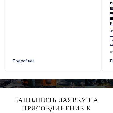
м
с
в
п
И
И
п
п
«
0
Подробнее
П
ЗАПОЛНИТЬ ЗАЯВКУ НА
ПРИСОЕДИНЕНИЕ К