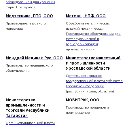
оборудованием для хранения
фарм. Препаратов
Медтехника, ПТО, ООО
Метмаш, НПФ, ООО
Производитель шовного
Обработка металлических
материала
изделий механическая
Производство оборудования для
металлургической и
горнодобывающей
промышленности
Миндрей Медикал Рус, ООО
Министерство инвестиций
и промышленности
Производство медицинского
Ярославской области
оборудования
Деятельность органов
государственной власти субъектов
Российской Федерации
(республик, краев, областей)
Министерство
МОБИТРАК, ООО
промышленности и
Производство прицепов и
торговли Республики
полуприцепов
Татарстан
Орган исполнительной власти