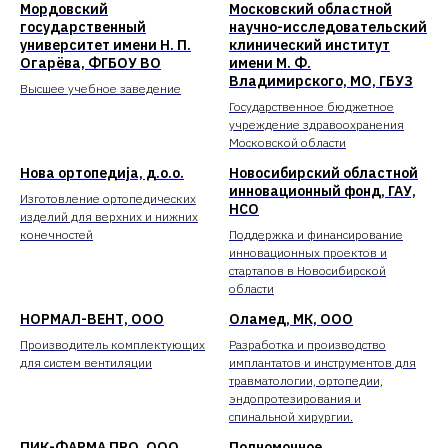
Мордовский
Московский областной
государственный
научно-исследовательский
университет имени Н. П.
клинический институт
Огарёва, ФГБОУ ВО
имени М. Ф.
Владимирского, МО, ГБУЗ
Высшее учебное заведение
Государственное бюджетное
учреждение здравоохранения
Московской области
Нова ортопедија, д.о.о.
Новосибирский областной
инновационный фонд, ГАУ,
Изготовление ортопедических
НСО
изделий для верхних и нижних
конечностей
Поддержка и финансирование
инновационных проектов и
стартапов в Новосибирской
области
НОРМАЛ-ВЕНТ, ООО
Оламед, МК, ООО
Производитель комплектующих
Разработка и производство
для систем вентиляции
имплантатов и инструментов для
травматологии, ортопедии,
эндопротезирования и
спинальной хирургии.
ПИК-ФАРМА ПРО, ООО
Полномочное