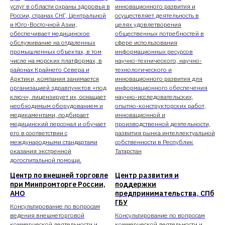
услуг в области охраны здоровья в
инновационного развития и
России, странах СНГ, Центральной
осуществляет деятельность в
и Юго-Восточной Азии,
целях удовлетворения
обеспечивает медицинское
общественных потребностей в
обслуживание на отдаленных
сфере использования
промышленных объектах, в том
информационных ресурсов
числе на морских платформах, в
научно-технического, научно-
районах Крайнего Севера и
технологического и
Арктики, компания занимается
инновационного развития для
организацией здравпунктов «под
информационного обеспечения
ключ», лицензирует их, оснащает
научно-исследовательских,
необходимым оборудованием и
опытно-конструкторских работ,
медикаментами, подбирает
инновационной и
медицинский персонал и обучает
производственной деятельности,
его в соответствии с
развития рынка интеллектуальной
международными стандартами
собственности в Республик
оказания экстренной
Татарстан
догоспитальной помощи.
Центр по внешней торговле
Центр развития и
при Минпромторге России,
поддержки
АНО
предпринимательства, СПб
ГБУ
Консультирование по вопросам
ведения внешнеторговой
Консультирование по вопросам
коммерческой деятельности и
коммерческой деятельности и