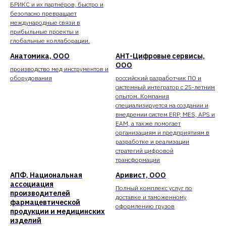
БРИКС и их партнёров, быстро и
безопасно превращает
международные связи в
прибыльные проекты и
глобальные коллаборации.
Анатомика, ООО
АНТ-Цифровые сервисы,
ООО
производство мед инструментов и
оборудования
российский разработчик ПО и
системный интегратор с 25-летним
опытом. Компания
специализируется на создании и
внедрении систем ERP, MES, APS и
EAM, а также помогает
организациям и предприятиям в
разработке и реализации
стратегий цифровой
трансформации
АПФ, Национальная
Аривист, ООО
ассоциация
Полный комплекс услуг по
производителей
доставке и таможенному
фармацевтической
оформлению грузов
продукции и медицинских
изделий