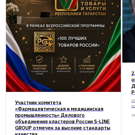
2
о
Д
Р
2
Участник комитета
к
«Фармацевтическая и медицинская
промышленность» Делового
2
объединения кластеров России S-LINE
GROUP отмечен за высокие стандарты
качества