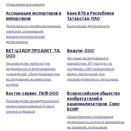
Отраслевая ассоциация
Ассоциация экспортеров и
Банк ВТБ в Республике
импортеров
Татарстан, ПАО
Деятельность профессиональных
Банковская деятельность
членских организаций,
внешнеэкономическая
деятельность
ВЕТ-ЦЗДОР ПРОДАКТ, ТД,
Видучи, ООО
ООО
Научные исследования и
Производство мебели для
разработки: ИТ-продукт по
медицинских и ветеринарных
созданию с ИИ-помощником
учреждений, оборудования для
видео-инструкций для
исследований на животных,
производственного персонала.
кормов
Восток-сервис, ПКФ ООО
Всероссийское общество
изобретателей и
Производство антиадгезоннной
рационализаторов, Союз
силиконизированной бумаги,
ВОИР
пленки и мешков
общественная организация,
деятельность которой направлена
на развитие потенциала