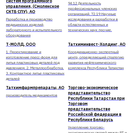
систем программного
94.12 Деятельность
управления, (Смоленское
профессиональных членских
СКТБ СПУ), АО
организаций. 72.19 Научные
Разработка и производство
исследования и разработки в
медицинских изделий,
области естественных и
лабораторного и испытательного
технических наук прочие.
оборудования
Т-МОЛД, ООО
Татхиминвест-Холдинг, АО
1. Проектирование и
Координационно-экспертный
изготовление пресс-форм для
центр, определяющий стратегию
литья пластиковых деталей под
развития нефтехимического
давлением. 2. Металлообработка.
комплекса Республики Татарстан
3. Контрактное литье пластиковых
деталей
Татхимфармпрепараты, АО
Торгово-экономическое
представительство
производитель медикаментов
Республики Татарстан при
Торговом
представительстве
Российской федерации в
Республике Беларусь
Укрепление торгово-
экономических связей между РТ и