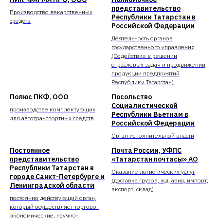
представительство
Производство лекарственных
Республики Татарстан в
средств
Российской Федерации
Деятельность органов
государственного управления
(Содействие в решении
отраслевых задач и продвижении
продукции предприятий
Республики Татарстан)
Полюс ПКФ, ООО
Посольство
Социалистической
производстве комплектующих
Республики Вьетнам в
для автотранспортных средств
Российской Федерации
Орган исполнительной власти
Постоянное
Почта России, УФПС
представительство
«Татарстан почтасы» АО
Республики Татарстан в
Оказание логистических услуг
городе Санкт-Петербурге и
(доставка грузов, жд, авиа, импорт,
Ленинградской области
экспорт, склад)
постоянно действующий орган,
который осуществляет торгово-
экономические, научно-