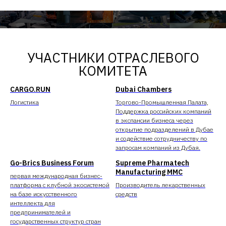
УЧАСТНИКИ ОТРАСЛЕВОГО
КОМИТЕТА
CARGO.RUN
Dubai Chambers
Логистика
Торгово-Промышленная Палата,
Поддержка российских компаний
в экспансии бизнеса через
открытие подразделений в Дубае
и содействие сотрудничеству по
запросам компаний из Дубая.
Go-Brics Business Forum
Supreme Pharmatech
Manufacturing MMC
первая международная бизнес-
платформа с клубной экосистемой
Производитель лекарственных
на базе искусственного
средств
интеллекта для
предпринимателей и
государственных структур стран