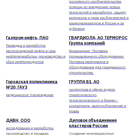
российского изобретательства,
помощь по внедрению новых
технологий и разработок, защиту
интересов и прав изобретателей и
рационализаторов в России и за
рубежом
Газпром нефть, ПАО
ГВАРДИОЛА, АО ТЕРМОРОС
Группа компаний
Разведка и разработка
месторождений нефти и газа,
Инжиниринг. Поставка
нефтепереаботка, производство и
промышленного оборудования.
сбыт нефтепродуктов
Поставка материалов и
оборудования для гражданского
строительства.
Городская поликлиника
ГРУППА Б1, АО
№20, ГАУЗ
экспертиза в сфере аудита,
медецинское Учереждение
стратегического,
технологического и бизнес -
консалтинга, налогообложение и
права
ДАВН, ООО
Деловое объединение
кластеров России
исследования и разработка,
производство и продажа
Создание инновационных