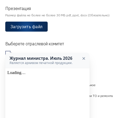
Презентация
Размер файла не более не более 30 МБ pdf, ppxt, docx (Обязательно)
Загрузить файл
Выберете отраслевой комитет
Авиастроение
Журнал министра. Июль 2026
Автомобилестроение
Является архивом печатной продукции.
Аддитивные технологии
Вакуумное машиностроение
Внешнеэкономическая деятельность, межрегиональное
сотрудничество. Логистика. Промышленный туризм
Евразийская технологическая платформа. Технологии ТО и ремонта
промышленного оборудования
Инновации и Производительность труда
Комитет по сопровождению резидентов