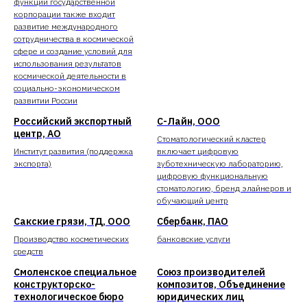
функции государственной
корпорации также входит
развитие международного
сотрудничества в космической
сфере и создание условий для
использования результатов
космической деятельности в
социально-экономическом
развитии России
Российский экспортный
С-Лайн, ООО
центр, АО
Стоматологический кластер
Институт развития (поддержка
включает цифровую
экспорта)
зуботехническую лабораторию,
цифровую функциональную
стоматологию, бренд элайнеров и
обучающий центр
Сакские грязи, ТД, ООО
Сбербанк, ПАО
Производство косметических
банковские услуги
средств
Смоленское специальное
Союз производителей
конструкторско-
композитов, Объединение
технологическое бюро
юридических лиц