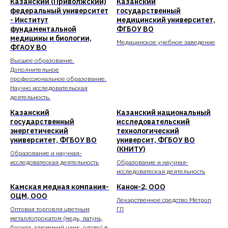
Казанский (Приволжский)
Казанский
федеральный университет
государственный
- Институт
медицинский университет,
фундаментальной
ФГБОУ ВО
медицины и биологии,
Медицинское учебное заведение
ФГАОУ ВО
Высшее образование.
Дополнительное
профессиональное образование.
Научно исследовательская
деятельность.
Казанский
Казанский национальный
государственный
исследовательский
энергетический
технологический
университет, ФГБОУ ВО
университ, ФГБОУ ВО
(КНИТУ)
Образование и научная-
исследоватеская деятельность
Образование и научная-
исследоватеская деятельность
Камская медная компания-
Канон-2, ООО
ОЦМ, ООО
Лекарственное средство Метроп
Оптовая торговля цветным
ГП
металлопрокатом (медь, латунь,
бронза, алюминий цинк, олово) в