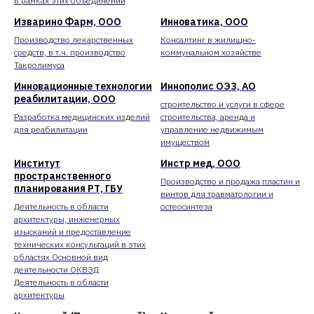
в рамках этих объединений
Изварино Фарм, ООО
Инноватика, ООО
Производство лекарственных
Консалтинг в жилищно-
средств, в т.ч. производство
коммунальном хозяйстве
Такролимуса
Инновационные технологии
Иннополис ОЭЗ, АО
реабилитации, ООО
строительство и услуги в сфере
Разработка медицинских изделий
строительства, аренда и
для реабилитации
управление недвижимым
имуществом
Институт
Инстр мед, ООО
пространственного
Производство и продажа пластин и
планирования РТ, ГБУ
винтов для травматологии и
Деятельность в области
остеосинтеза
архитектуры, инженерных
изысканий и предоставление
технических консультаций в этих
областях Основной вид
деятельности ОКВЭД
Деятельность в области
архитектуры