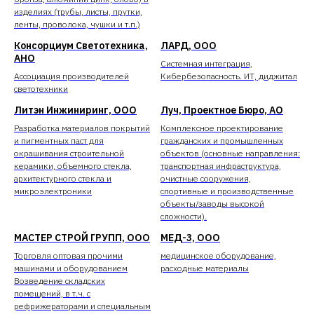
изделиях (трубы, листы, прутки,
ленты, проволока, чушки и т.п.)
Консорциум Светотехника,
ЛАРД, ООО
АНО
Системная интеграция,
Ассоциация производителей
Кибербезопасность. ИТ, диджитал
светотехники
Литэн Инжиниринг, ООО
Луч, Проектное Бюро, АО
Разработка материалов покрытий
Комплексное проектирование
и пигментных паст для
гражданских и промышленных
окрашивания строительной
объектов (основные направления:
керамики, объемного стекла,
транспортная инфраструктура,
архитектурного стекла и
очистные сооружения,
микроэлектроники
спортивные и производственные
объекты/заводы высокой
сложности).
МАСТЕР СТРОЙ ГРУПП, ООО
МЕД-3, ООО
Торговля оптовая прочими
медицинское оборудование,
машинами и оборудованием
расходные материалы
Возведение складских
помещений, в т.ч. с
рефрижераторами и специальным