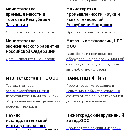
(республик, краев, областей)
Министерство
Министерство
промышленности и
промышленности, науки и
торговли Республики
новых технологий
Татарстан
Республики Мордовия
Орган исполнительной власти
Орган исполнительной власти.
Министерство
Моторные технологии, НПП,
экономического развития
ООО
Российской Федерации
Разработка и производство
Орган исполнительной власти
оборудования для промышленной
очистки деталей для предприятий
автомобильной отрасли
МТЗ-Татарстан ТПК, ООО
НАМИ, ГНЦ РФ ФГУП
Торговля оптовая
Проектирование, создание и
сельскохозяйственными и
испытание любых транспортных
лесохозяйственными машинами,
средств от легковых автомобилей
оборудованием и инструментами,
до тракторов и поездов.
включая тракторы
Научно-
Нижегородский пружинный
исследовательский
завод,ООО
институт сельского
Производство пружин и изделий