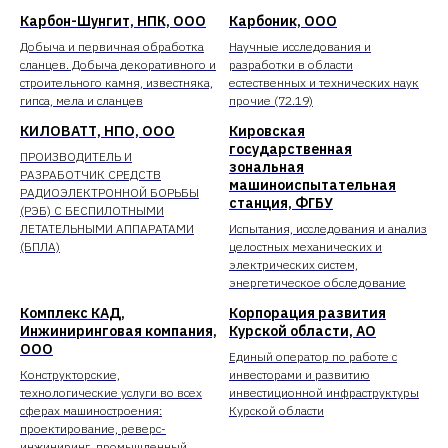
Карбон-Шунгит, НПК, ООО
Карбоник, ООО
Добыча и первичная обработка
Научные исследования и
сланцев. Добыча декоративного и
разработки в области
строительного камня, известняка,
естественных и технических наук
гипса, мела и сланцев
прочие (72.19)
КИЛОВАТТ, НПО, ООО
Кировская
государственная
ПРОИЗВОДИТЕЛЬ И
зональная
РАЗРАБОТЧИК СРЕДСТВ
машиноиспытательная
РАДИОЭЛЕКТРОННОЙ БОРЬБЫ
станция, ФГБУ
(РЭБ) С БЕСПИЛОТНЫМИ
ЛЕТАТЕЛЬНЫМИ АППАРАТАМИ
Испытания, исследования и анализ
(БПЛА)
целостных механических и
электрических систем,
энергетическое обследование
Комплекс КАД,
Корпорация развития
Инжиниринговая компания,
Курской области, АО
ООО
Единый оператор по работе с
Конструкторские,
инвесторами и развитию
технологические услуги во всех
инвестиционной инфраструктуры
сферах машиностроения:
Курской области
проектирование, реверс-
инжиниринг, промышленный