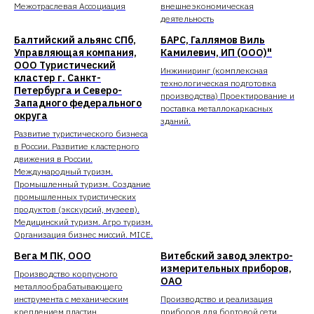
Межотраслевая Ассоциация
внешнеэкономическая
деятельность
Балтийский альянс СПб,
БАРС, Галлямов Виль
Управляющая компания,
Камилевич, ИП (ООО)"
ООО Туристический
Инжиниринг (комплексная
кластер г. Санкт-
технологическая подготовка
Петербурга и Северо-
производства) Проектирование и
Западного федерального
поставка металлокаркасных
округа
зданий.
Развитие туристического бизнеса
в России. Развитие кластерного
движения в России.
Международный туризм.
Промышленный туризм. Создание
промышленных туристических
продуктов (экскурсий, музеев).
Медицинский туризм. Агро туризм.
Организация бизнес миссий. MICE.
Вега М ПК, ООО
Витебский завод электро-
измерительных приборов,
Производство корпусного
ОАО
металлообрабатывающего
инструмента с механическим
Производство и реализация
креплением пластин
приборов для бортовой сети