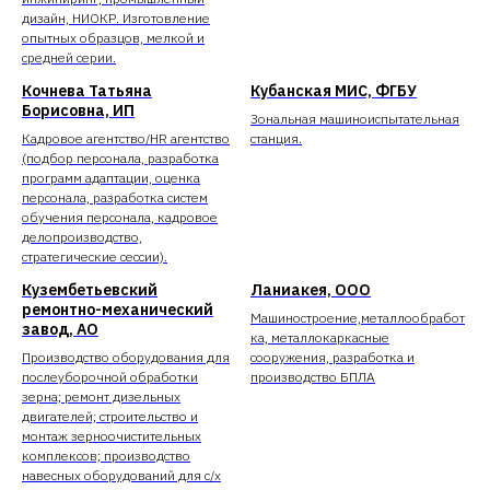
дизайн, НИОКР. Изготовление
опытных образцов, мелкой и
средней серии.
Кочнева Татьяна
Кубанская МИС, ФГБУ
Борисовна, ИП
Зональная машиноиспытательная
Кадровое агентство/HR агентство
станция.
(подбор персонала, разработка
программ адаптации, оценка
персонала, разработка систем
обучения персонала, кадровое
делопроизводство,
стратегические сессии).
Кузембетьевский
Ланиакея, ООО
ремонтно-механический
Машиностроение,металлообработ
завод, АО
ка, металлокаркасные
Производство оборудования для
сооружения, разработка и
послеуборочной обработки
производство БПЛА
зерна; ремонт дизельных
двигателей; строительство и
монтаж зерноочистительных
комплексов; производство
навесных оборудований для с/х