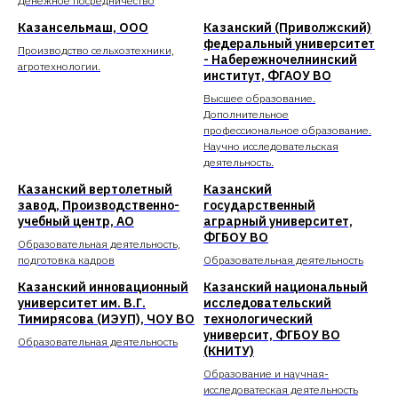
Денежное посредничество
Казансельмаш, ООО
Казанский (Приволжский)
федеральный университет
Производство сельхозтехники,
- Набережночелнинский
агротехнологии.
институт, ФГАОУ ВО
Высшее образование.
Дополнительное
профессиональное образование.
Научно исследовательская
деятельность.
Казанский вертолетный
Казанский
завод, Производственно-
государственный
учебный центр, АО
аграрный университет,
ФГБОУ ВО
Образовательная деятельность,
подготовка кадров
Образовательная деятельность
Казанский инновационный
Казанский национальный
университет им. В.Г.
исследовательский
Тимирясова (ИЭУП), ЧОУ ВО
технологический
университ, ФГБОУ ВО
Образовательная деятельность
(КНИТУ)
Образование и научная-
исследоватеская деятельность