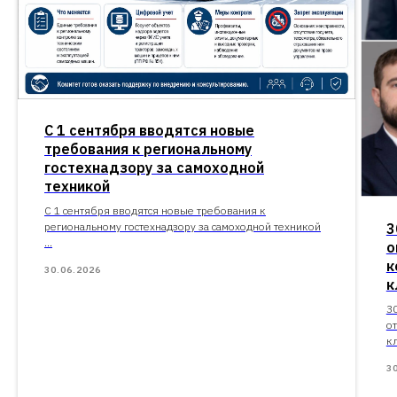
С 1 сентября вводятся новые
требования к региональному
гостехнадзору за самоходной
техникой
С 1 сентября вводятся новые требования к
региональному гостехнадзору за самоходной техникой
3
...
о
к
30.06.2026
к
3
о
кл
3