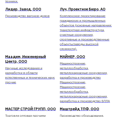
техники.
Лидер, Завод, ООО
Луч, Проектное Бюро, АО
Производство вагонов-домов
Комплексное проектирование
гражданских и промышленных
объектов (основные направления:
транспортная инфраструктура,
очистные сооружения,
спортивные и производственные
объекты/заводы высокой
сложности).
Маадим, Инженерный
МАЙНЕР, ООО
Центр, ООО
Машиностроение,
Научные исследования и
металлообработка,
разработки в области
металлокаркасные сооружения,
естественных и технических наук
разработка и производство
прочие
Машиностроение,
Машиностроение,
металлообработка,
металлокаркасные сооружения,
разработка и производство БПЛА
МАСТЕР СТРОЙ ГРУПП, ООО
Маштрейд ТПФ, ООО
Торговля оптовая прочими
Производство оборудования,