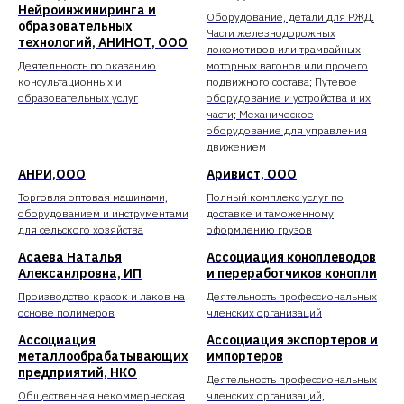
Нейроинжиниринга и
Оборудование, детали для РЖД.
образовательных
Части железнодорожных
технологий, АНИНОТ, ООО
локомотивов или трамвайных
Деятельность по оказанию
моторных вагонов или прочего
консультационных и
подвижного состава; Путевое
образовательных услуг
оборудование и устройства и их
части; Механическое
оборудование для управления
движением
АНРИ,ООО
Аривист, ООО
Торговля оптовая машинами,
Полный комплекс услуг по
оборудованием и инструментами
доставке и таможенному
для сельского хозяйства
оформлению грузов
Асаева Наталья
Ассоциация коноплеводов
Алексанлровна, ИП
и переработчиков конопли
Производство красок и лаков на
Деятельность профессиональных
основе полимеров
членских организаций
Ассоциация
Ассоциация экспортеров и
металлообрабатывающих
импортеров
предприятий, НКО
Деятельность профессиональных
Общественная некоммерческая
членских организаций,