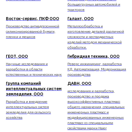
большегрузных автомобилей и
тракторов
Восток-сервис, ПКФ ООО
Галант, ООО
Производство антиадгезоннной
Металлообработка и
силиконизированной бумаги,
изготовление деталей различной
пленки и мешков
сложности и нестандартных
изделий методом механической
обработки.
ГЕОТ, ООО
Гибридная техника, ООО
Научные исследования и
Реверс инжиниринг, разработка
разработки в области
КД, Автоматизация, Модернизация
естественных и технических наук
производства
Группа компаний
ДАВН, ООО
интеллектуальных систем
исследования и разработка,
земледелия, ООО
производство и продажа
Разработка и внедрение
высокоэффективных пластмасс
интеллектуальных систем
общего назначения, специальных
земледелия для сельского
инженерных пластмасс и
хозяйства
модифицированных инженерных
пластмасс со специальными
свойствами марки Haier