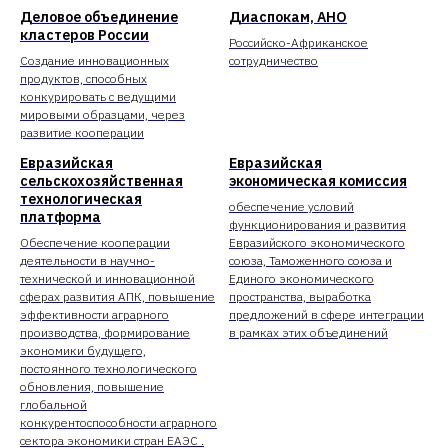
Деловое объединение
Диаспокам, АНО
кластеров России
Российско-Африканское
Создание инновационных
сотрудничество
продуктов, способных
конкурировать с ведущими
мировыми образцами, через
развитие кооперации
Евразийская
Евразийская
сельскохозяйственная
экономическая комиссия
технологическая
обеспечение условий
платформа
функционирования и развития
Обеспечение кооперации
Евразийского экономического
деятельности в научно-
союза, Таможенного союза и
технической и инновационной
Единого экономического
сферах развития АПК, повышение
пространства, выработка
эффективности аграрного
предложений в сфере интеграции
производства, формирование
в рамках этих объединений
экономики будущего,
постоянного технологического
обновления, повышение
глобальной
конкурентоспособности аграрного
сектора экономики стран ЕАЭС .