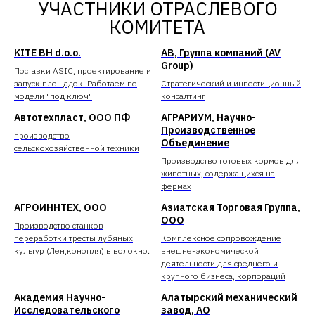
УЧАСТНИКИ ОТРАСЛЕВОГО
КОМИТЕТА
KITE BH d.o.o.
АВ, Группа компаний (AV
Group)
Поставки ASIC, проектирование и
запуск площадок. Работаем по
Cтратегический и инвестиционный
модели "под ключ"
консалтинг
Автотехпласт, ООО ПФ
АГРАРИУМ, Научно-
Производственное
производство
Объединение
сельскохозяйственной техники
Производство готовых кормов для
животных, содержащихся на
фермах
АГРОИННТЕХ, ООО
Азиатская Торговая Группа,
ООО
Производство станков
переработки тресты лубяных
Комплексное сопровождение
культур (Лен,конопля) в волокно.
внешне-экономической
деятельности для среднего и
крупного бизнеса, корпораций
Академия Научно-
Алатырский механический
Исследовательского
завод, АО