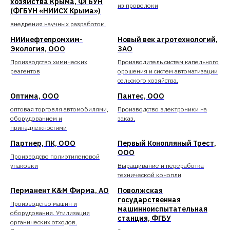
хозяйства Крыма, ФГБУН
из проволоки
(ФГБУН «НИИСХ Крыма»)
внедрения научных разработок.
НИИнефтепромхим-
Новый век агротехнологий,
Экология, ООО
ЗАО
Производство химических
Производитель систем капельного
реагентов
орошения и систем автоматизации
сельского хозяйства.
Оптима, ООО
Пантес, ООО
оптовая торговля автомобилями,
Производство электроники на
оборудованием и
заказ.
принадлежностями
Партнер, ПК, ООО
Первый Конопляный Трест,
ООО
Производсво полиэтиленовой
упаковки
Выращивание и переработка
технической конопли
Перманент K&M Фирма, АО
Поволжская
государственная
Производство машин и
машинноиспытательная
оборудования. Утилизация
станция, ФГБУ
органических отходов.