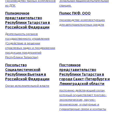
Производство тарных комплексов
Зональная машиноиспытательная
из ДПК
станция.
Полномочное
Полюс ПКФ, ООО
представительство
производстве комплектующих
Республики Татарстан в
для автотранспортных средств
Российской Федерации
Деятельность органов
государственного управления
(Содействие в решении
отраслевых задач и продвижении
продукции предприятий
Республики Татарстан)
Посольство
Постоянное
Социалистической
представительство
Республики Вьетнам в
Республики Татарстан в
Российской Федерации
городе Санкт-Петербурге и
Ленинградской области
Орган исполнительной власти
постоянно действующий орган,
который осуществляет торгово-
экономические, научно-
технические, культурные и
гуманитарные связи и контакты