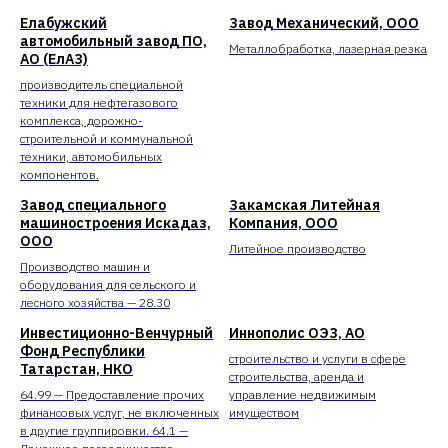
Елабужский
Завод Механический, ООО
автомобильный завод ПО,
Металлобработка, лазерная резка
АО (ЕлАЗ)
производитель специальной
техники для нефтегазового
комплекса, дорожно-
строительной и коммунальной
техники, автомобильных
компонентов.
Завод специального
Закамская Литейная
машиностроения Искадаз,
Компания, ООО
ООО
Литейное производство
Производство машин и
оборудования для сельского и
лесного хозяйства — 28.30
Инвестиционно-Венчурный
Иннополис ОЭЗ, АО
Фонд Республики
строительство и услуги в сфере
Татарстан, НКО
строительства, аренда и
64.99 — Предоставление прочих
управление недвижимым
финансовых услуг, не включенных
имуществом
в другие группировки. 64.1 —