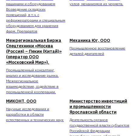
машинами и оборудованием
узлов, механизмов из чермета.
Возведение складских
помещений, в т.ч. с
рефрижераторами и специальным
оборудованием для хранения
фарм. Препаратов
Межрегиональная Биржа
Механика Юг, ООО
Спецтехники «Москва
Промышленное восстановление
(Россия) – Пекин (Китай)»
деталей двигателей
(оператор ООО
«Московский Мир»).
Промышленный консалтинг,
анализ и исследование рынка.
Межрегиональное
взаимодействие, содействие в
промышленной кооперации.
МИКОНТ, ООО
Министерство инвестиций
и промышленности
Научные исследования и
Ярославской области
разработки в области
естественных и технических наук
Деятельность органов
государственной власти субъектов
Российской Федерации